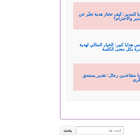
يا للمدير: كيف تختار هدية تعبّر عن
قدير والاحترام؟
س هدايا كبير: الخيار المثالي لهدية
رة بكل معنى الكلمة
يا متقاعدين رجال: تقدير يستحق
كرى
Search for: