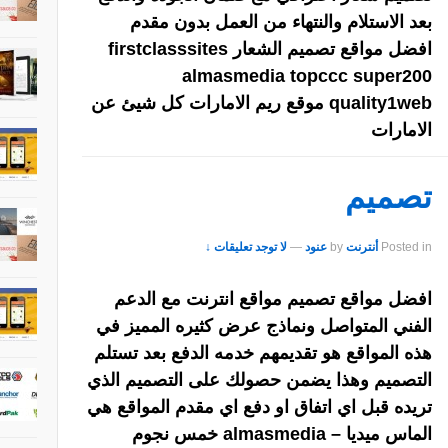
بعد الاستلام والنتهاء من العمل بدون مقدم
افضل مواقع تصميم الشعار firstclasssites
almasmedia topccc super200
quality1web موقع ريم الامارات كل شيئ عن
الامارات
تصميم
Posted in
أنترنت
by
عنود
—
لا توجد تعليقات ↓
افضل مواقع تصميم مواقع انترنت مع الدعم
الفني المتواصل ونماذج عرض كثيره المميز في
هذه المواقع هو تقديمهم خدمه الدفع بعد تستلم
التصميم وهذا يضمن حصولك على التصميم الذي
تريده قبل اي اتفاق او دفع اي مقدم المواقع هي
الماس ميديا – almasmedia خمس نجوم