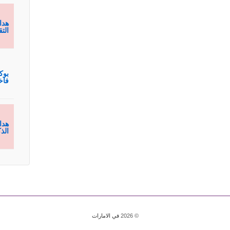
هدا
الت
بوك
فاخ
هدا
الذ
© 2026
في الامارات