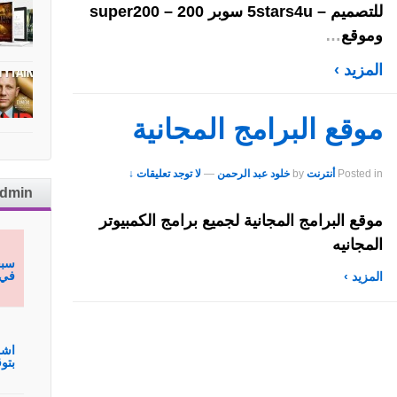
للتصميم – 5stars4u سوبر 200 – super200
وموقع
…
المزيد ›
موقع البرامج المجانية
Posted in
أنترنت
by
خلود عبد الرحمن
—
لا توجد تعليقات ↓
admin
موقع البرامج المجانية لجميع برامج الكمبيوتر
المجانيه
سبح
في 
المزيد ›
اشم
بتوقيع hmagh