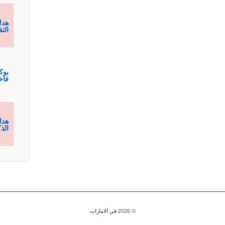
هدا
الت
بوك
فاخ
هدا
الذ
© 2026
في الامارات