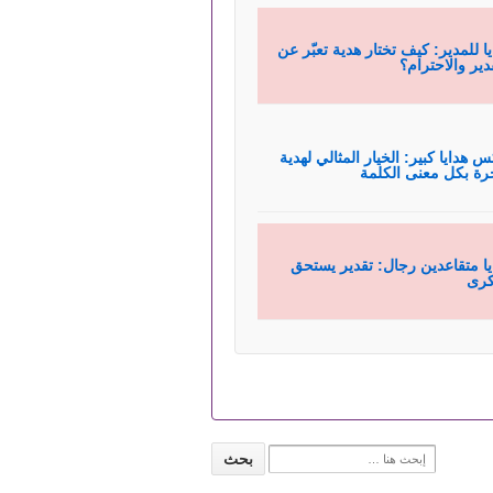
يا للمدير: كيف تختار هدية تعبّر عن
قدير والاحترام؟
س هدايا كبير: الخيار المثالي لهدية
رة بكل معنى الكلمة
يا متقاعدين رجال: تقدير يستحق
كرى
Search for: