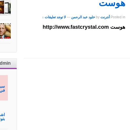
هوست
Posted in
أنترنت
by
خلود عبد الرحمن
—
لا توجد تعليقات ↓
هوست http://www.fastcrystal.com
admin
سبح
في 
اشم
بتوقيع hmagh