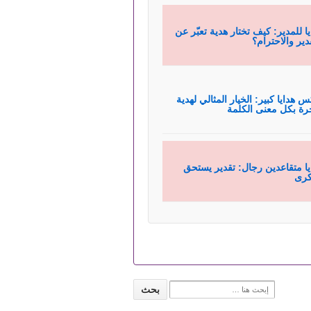
يا للمدير: كيف تختار هدية تعبّر عن
قدير والاحترام؟
س هدايا كبير: الخيار المثالي لهدية
رة بكل معنى الكلمة
يا متقاعدين رجال: تقدير يستحق
كرى
Search for: