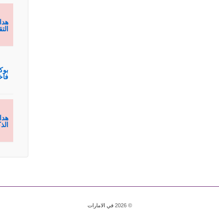
هدا
الت
بوك
فاخ
هدا
الذ
© 2026
في الامارات