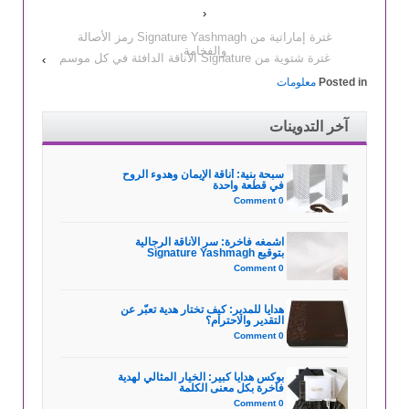
‹
غترة إماراتية من Signature Yashmagh رمز الأصالة
والفخامة
غترة شتوية من Signature الأناقة الدافئة في كل موسم
›
Posted in
معلومات
آخر التدوينات
سبحة بنية: أناقة الإيمان وهدوء الروح
في قطعة واحدة
0 Comment
اشمغه فاخرة: سر الأناقة الرجالية
بتوقيع Signature Yashmagh
0 Comment
هدايا للمدير: كيف تختار هدية تعبّر عن
التقدير والاحترام؟
0 Comment
بوكس هدايا كبير: الخيار المثالي لهدية
فاخرة بكل معنى الكلمة
0 Comment