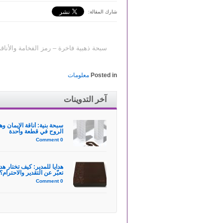
شارك المقالة:
سبحة ذهبية فاخرة – رمز الفخامة والأناقة
Posted in
معلومات
آخر التدوينات
سبحة بنية: أناقة الإيمان وه
الروح في قطعة واحدة
0 Comment
هدايا للمدير: كيف تختار هد
تعبّر عن التقدير والاحترام؟
0 Comment