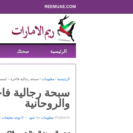
REEMUAE.COM
الرئيسية
صحتك
الرئيسية
›
معلومات
›
سبحة رجالية فاخرة – لمسة م
سبحة رجالية فاخ
والروحانية
Posted in
معلومات
by
عنود
—
لا توجد تعليقات ↓