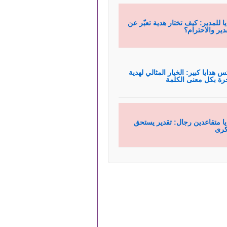
يا للمدير: كيف تختار هدية تعبّر عن
قدير والاحترام؟
س هدايا كبير: الخيار المثالي لهدية
رة بكل معنى الكلمة
يا متقاعدين رجال: تقدير يستحق
كرى