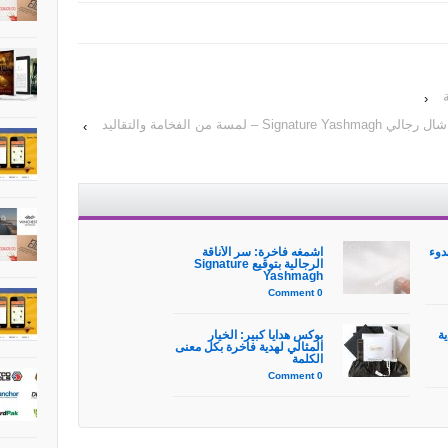
‹
شال رجالي Signature Yashmagh – لمسة من الفخامة والتقاليد
›
دوء
اشمغه فاخرة: سر الأناقة
الرجالية بتوقيع Signature
Yashmagh
0 Comment
ية
بوكس هدايا كبير: الخيار
المثالي لهدية فاخرة بكل معنى
الكلمة
0 Comment