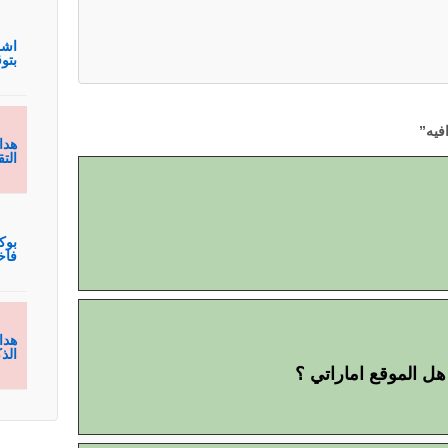
اشم
بتوقيع hmagh
فيه
”
هدا
الت
بوك
فاخ
هدا
الذ
هل الموقع اماراتي ؟