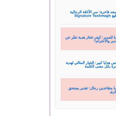
غه فاخرة: سر الأناقة الرجالية
Signature Yas
يا للمدير: كيف تختار هدية تعبّر عن
قدير والاحترام؟
س هدايا كبير: الخيار المثالي لهدية
رة بكل معنى الكلمة
يا متقاعدين رجال: تقدير يستحق
كرى