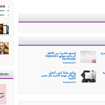
دوء
اشمغه فاخرة: سر الأناقة
الرجالية بتوقيع Signature
Yashmagh
0 Comment
ية
بوكس هدايا كبير: الخيار
admin
المثالي لهدية فاخرة بكل معنى
الكلمة
0 Comment
سبح
في 