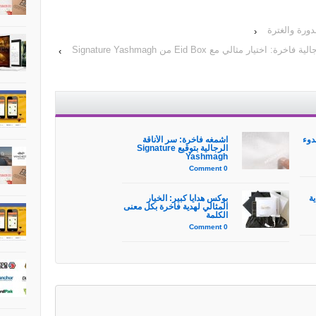
دورة والغترة
‹
فاخرة: اختيار مثالي مع Eid Box من Signature Yashmagh
›
دوء
اشمغه فاخرة: سر الأناقة
الرجالية بتوقيع Signature
Yashmagh
0 Comment
ية
بوكس هدايا كبير: الخيار
المثالي لهدية فاخرة بكل معنى
الكلمة
0 Comment