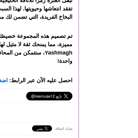
تبقى الغترة رمزًا للأناقة الخليج
تفقد انتعاشها وحيويتها. لهذا الس
البخاخ الفريدة
، التي تضمن لك مظه
تم تصميم هذه المجموعة خصيصًا ل
مميزة، مما يمنحك ثقة لا مثيل له
Yashmagh
، ستتمكن من المحا
واحدة!
احصل عليه الآن عبر الرابط:
اضغ
شارك المقالة: