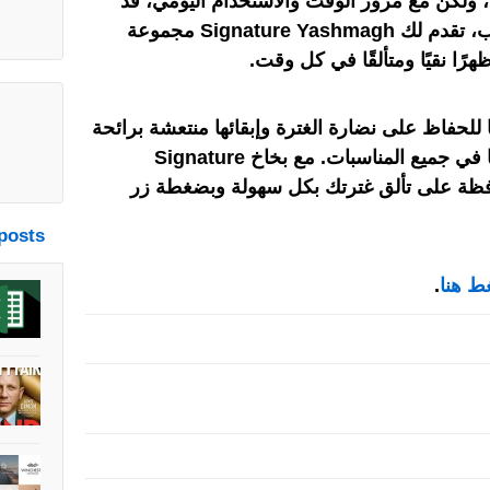
ية، ولكن مع مرور الوقت والاستخدام اليومي، قد
بب، تقدم لك
Signature Yashmagh
مجموعة
رًا نقيًا ومتألقًا في كل وقت.
لحفاظ على نضارة الغترة وإبقائها منتعشة برائحة
ا في جميع المناسبات. مع
بخاخ Signature
فظة على تألق غترتك بكل سهولة وبضغطة زر
posts
ط هنا
.