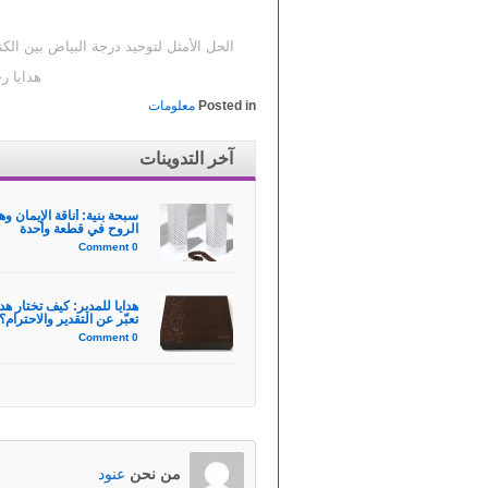
الحل الأمثل لتوحيد درجة البياض بين الكن
هدايا رجالية 
Posted in
معلومات
آخر التدوينات
سبحة بنية: أناقة الإيمان وه
الروح في قطعة واحدة
0 Comment
هدايا للمدير: كيف تختار هد
تعبّر عن التقدير والاحترام؟
0 Comment
من نحن
عنود