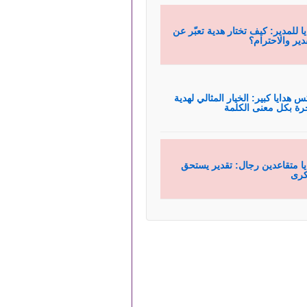
يا للمدير: كيف تختار هدية تعبّر عن
قدير والاحترام؟
س هدايا كبير: الخيار المثالي لهدية
رة بكل معنى الكلمة
يا متقاعدين رجال: تقدير يستحق
كرى