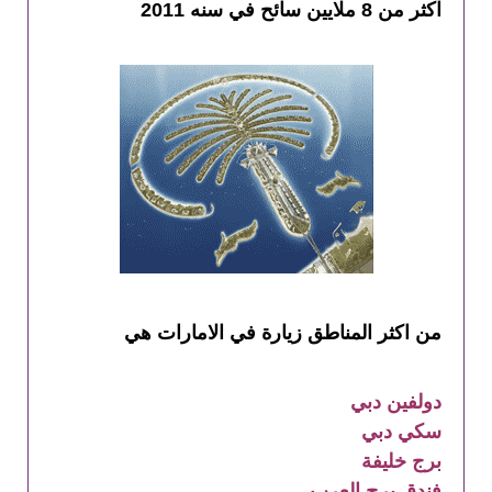
اكثر من 8 ملايين سائح في سنه 2011
من اكثر المناطق زيارة في الامارات هي
دولفين دبي
سكي دبي
برج خليفة
فندق برج العرب